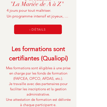
"La Mariée de A à Z"
4 jours pour tout maîtriser. 

Un programme intensif et joyeux, en 
petit groupe, où je t’apprends :

- mes techniques de base et 
› DÉTAILS
avancées

- les chignons solides et élégants

- les coiffures invitées & cérémonie

Les formations sont
- L’accompagnement client·e, la 
gestion du jour J et des les essais

certifiantes (Qualiopi)
- et tous mes secrets pour coiffer 
vite, bien, et longtemps !

Mes formations sont éligibles à une prise
en charge par les fonds de formation
(FAFCEA, OPCO, AFDAS, etc.).
Ambiance bienveillante et échanger 
Je travaille avec des partenaires pour
avec d’autres passionné⸱es.

faciliter les inscriptions et la gestion
Groupe limité à 8 personnes avec 
administrative.
dates, lieu et programme prédéfinis.
Une attestation de formation est délivrée
à chaque participant·e.