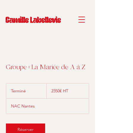
Groupe : La Mariée de A à Z
2350€
HT
Terminé
T
2350€ HT
e
r
NAC Nantes
m
i
n
é
Réserver